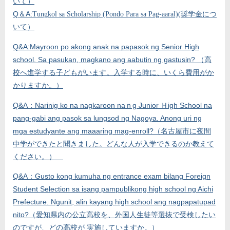
いて）
Q＆A:
Tungkol sa Scholarship (Pondo Para sa Pag-aaral)(奨学金につ
いて）
Q&A:
Mayroon po akong anak na papasok ng Senior High
school. Sa pasukan, magkano ang aabutin ng gastusin? （高
校へ進学する子どもがいます。入学する時に、いくら費用がか
かりますか。）
Q&A：Narinig ko na nagkaroon naｎg Junior Ｈigh School na
pang-gabi ang pasok sa lungsod ng Nagoya. Anong uri ng
mga estudyante ang maaaring mag-enroll?（名古屋市に夜間
中学ができたと聞きました。どんな人が入学できるのか教えて
ください。）
Q&A：Gusto kong kumuha ng entrance exam bilang Foreign
Student Selection sa isang pampublikong high school ng Aichi
Prefecture. Ngunit, alin kayang high school ang nagpapatupad
nito?（愛知県内の公立高校を、外国人生徒等選抜で受検したい
のですが、どの高校が 実施していますか。）