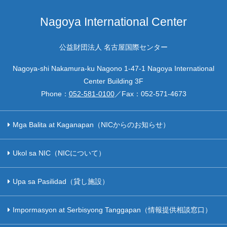
Nagoya International Center
公益財団法人 名古屋国際センター
Nagoya-shi Nakamura-ku Nagono 1-47-1 Nagoya International
Center Building 3F
Phone：
052-581-0100
／Fax：
052-571-4673
Mga Balita at Kaganapan（NICからのお知らせ）
Ukol sa NIC（NICについて）
Upa sa Pasilidad（貸し施設）
Impormasyon at Serbisyong Tanggapan（情報提供相談窓口）