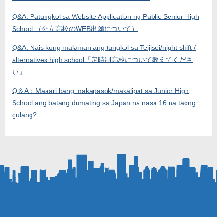
Q&A: Patungkol sa Website Application ng Public Senior High
School （公立高校のWEB出願について）
Q&A: Nais kong malaman ang tungkol sa Teijisei/night shift /
alternatives high school「定時制高校について教えてくださ
い」
Q＆A：Maaari bang makapasok/makalipat sa Junior High
School ang batang dumating sa Japan na nasa 16 na taong
gulang?