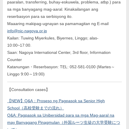
paaralan, transferring, buhay-eskuwela, problema, atbp.) para
sa mga banyagang mag-aaral. Kinakailangan ang
reserbasyon para sa serbisyong ito.
Maaaring makipag-ugnayan sa pamamagitan ng E-mail
info@nic-nagoya.or.jp
Kailan: Tuwing Miyerkules, Biyernes, Linggo; alas-
10:00~17:00.
Saan: Nagoya International Center, 3rd floor, Information
Counter
Katanungan・Reserbasyon: TEL: 052-581-0100 (Martes～
Linggo 9:00～19:00)
【Consultation cases】
【NEW】Q&A：Proseso ng Pagpasok sa Senior High
School（高校受験までの流れ）
Q&A: Pagpasok sa Unibersidad para sa mga Mag-aaral na
may Banyagang Pinagmulan（外国ルーツ生徒の大学受験につ