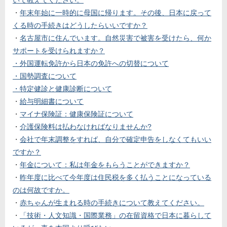
いて教えてください。
・
年末年始に一時的に母国に帰ります。その後、日本に戻って
くる時の手続きはどうしたらいいですか？
・
名古屋市に住んでいます。自然災害で被害を受けたら、何か
サポートを受けられますか？
・外国運転免許から日本の免許への切替について
・国勢調査について
・特定健診と健康診断について
・
給与明細書について
・
マイナ保険証：健康保険証について
・
介護保険料は払わなければなりませんか?
・
会社で年末調整をすれば、自分で確定申告をしなくてもいい
ですか？
・
年金について：私は年金をもらうことができますか？
・
昨年度に比べて今年度は住民税を多く払うことになっている
のは何故ですか。
・
赤ちゃんが生まれる時の手続きについて教えてください。
・
「技術・人文知識・国際業務」の在留資格で日本に暮らして