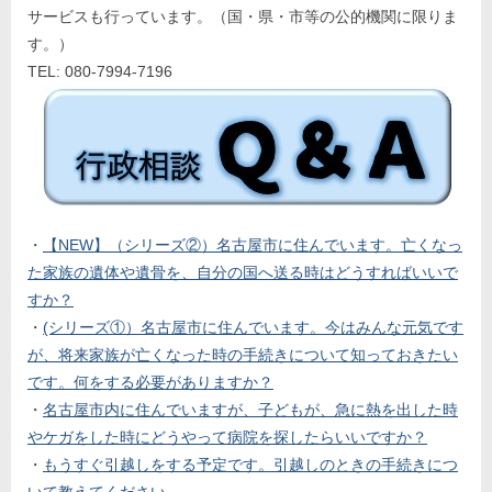
サービスも行っています。（国・県・市等の公的機関に限りま
す。）
TEL: 080-7994-7196
・
【NEW】（シリーズ②）名古屋市に住んでいます。亡くなっ
た家族の遺体や遺骨を、自分の国へ送る時はどうすればいいで
すか？
・
(シリーズ①）名古屋市に住んでいます。今はみんな元気です
が、将来家族が亡くなった時の手続きについて知っておきたい
です。何をする必要がありますか？
・
名古屋市内に住んでいますが、子どもが、急に熱を出した時
やケガをした時にどうやって病院を探したらいいですか？
・
もうすぐ引越しをする予定です。引越しのときの手続きにつ