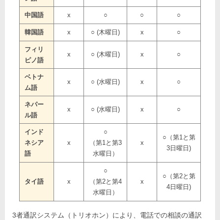
中国語
x
○
○
○
韓国語
x
○ (木曜日)
x
○
フィリ
x
○ (木曜日)
x
○
ピノ語
ベトナ
x
○ (水曜日)
x
○
ム語
ネパー
x
○ (水曜日)
x
○
ル語
インド
○
○
（第1と第
ネシア
x
（第1と第3
x
3
日曜日)
語
水曜日）
○
○
（第2と第
タイ語
x
（第2と第4
x
4
日曜日)
水曜日）
3者通訳システム（トリオホン）により、電話での相談の通訳