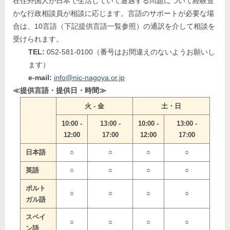
在住外国人が日本で生活していて遭遇する問題について経験豊
かな行政相談員が相談に応じます。言語のサポートが必要な場
合は、10言語（下記提供言語一覧参照）の通訳を介して相談を
受けられます。
TEL:
052-581-0100（番号はお間違えのないようお願いし
ます）
e-mail:
info@nic-nagoya.or.jp
≪提供言語・提供日・時間≫
火 - 金
土・日
10:00 -
13:00 -
10:00 -
13:00 -
12:00
17:00
12:00
17:00
日本語
○
○
○
○
英語
○
○
○
○
ポルト
○
○
○
○
ガル語
スペイ
○
○
○
○
ン語