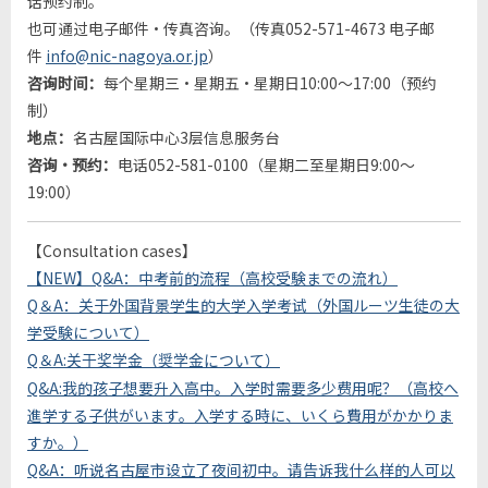
话预约制。
也可通过电子邮件·传真咨询。（传真052-571-4673 电子邮
件
info@nic-nagoya.or.jp
）
咨询时间：
每个星期三·星期五·星期日10:00～17:00（预约
制）
地点：
名古屋国际中心3层信息服务台
咨询·预约：
电话052-581-0100（星期二至星期日9:00～
19:00）
【Consultation cases】
【NEW】Q&A：中考前的流程（高校受験までの流れ）
Q＆A：关于外国背景学生的大学入学考试（外国ルーツ生徒の大
学受験について）
Q＆A:
关
于
奖
学金（奨学金について）
Q&A:我的孩子想要升入高中。入学时需要多少费用呢？（高校へ
進学する子供がいます。入学する時に、いくら費用がかかりま
すか。）
Q&A：听说名古屋市设立了夜间初中。请告诉我什么样的人可以