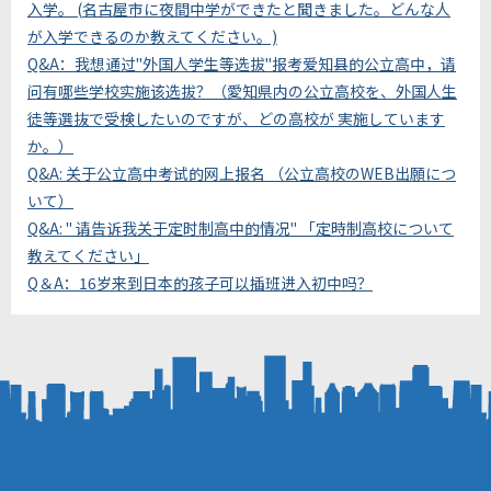
入学。 (名古屋市に夜間中学ができたと聞きました。どんな人
が入学できるのか教えてください。)
Q&A：我想通过"外国人学生等选拔"报考爱知县的公立高中，请
问有哪些学校实施该选拔？（愛知県内の公立高校を、外国人生
徒等選抜で受検したいのですが、どの高校が 実施しています
か。）
Q&A: 关于公立高中考试的网上报名 （公立高校のWEB出願につ
いて）
Q&A: " 请告诉我关于定时制高中的情况" 「定時制高校について
教えてください」
Q＆A：16岁来到日本的孩子可以插班进入初中吗？