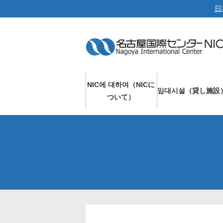
日
NIC에 대하여（NICに
임대시설（貸し施設
ついて）