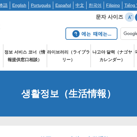
本語
English
Português
Español
中文
한국어
Filipino
Tiếng 
문자 사이즈
정보 서비스 코너（情
라이브러리（ライブラ
나고야 달력（ナゴヤ
）
報提供窓口相談）
リー）
カレンダー）
생활정보（生活情報）