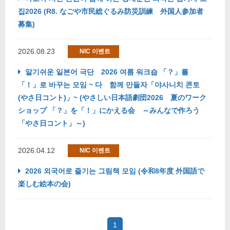
집2026 (R8. なごや市民総ぐるみ防災訓練 外国人参加者
募集)
2026.08.23
NIC 이벤트
알기쉬운 일본어 극단 2026 여름 워크숍 「？」를
「！」로 바꾸는 모임 ~ 다 함께 만들자「야사니치 콘토
(やさ日コント)」~ (やさしい日本語劇団2026 夏のワーク
ショップ 「？」を「！」にかえる会 ～みんなで作ろう
「やさ日コント」～)
2026.04.12
NIC 이벤트
2026 외국어로 즐기는 그림책 모임 (令和8年度 外国語で
楽しむ絵本の会)
1