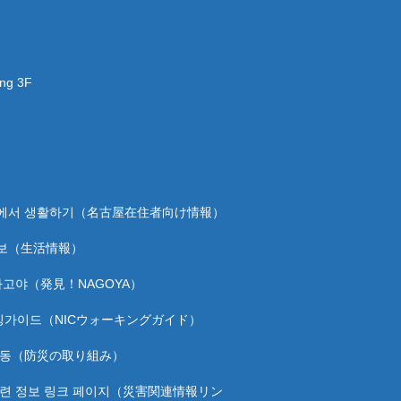
ing 3F
에서 생활하기（名古屋在住者向け情報）
보（生活情報）
나고야（発見！NAGOYA）
워킹가이드（NICウォーキングガイド）
활동（防災の取り組み）
관련 정보 링크 페이지（災害関連情報リン