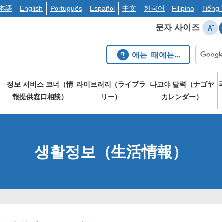
本語
English
Português
Español
中文
한국어
Filipino
Tiếng 
문자 사이즈
정보 서비스 코너（情
라이브러리（ライブラ
나고야 달력（ナゴヤ
）
報提供窓口相談）
リー）
カレンダー）
생활정보（生活情報）