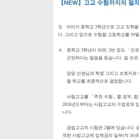
【NEW】고교 수험까지의 
Ｑ
아이가 중학교
3
학년으로 고교 진학을
다
.
그리고 앞으로 수험할 고등학교를 어
Ａ
중학교
3
학년이 되면
, 3
번 정도
「
진로
곤란하다는 말씀을 듣습니다
.
잘 모르
담임 선생님과 학생 그리고 보호자로
할 학교를 최종적으로 결정합니다
.
사립고교를
「
추천 수험
」
할 경우
,
합
2026
년도부터는 사립고교의 수업료와 입
니다
.
공립고교의 시험은
2
월에 있습니다
.
격한 사립고교에 입학금의 일부
(
약
20,0