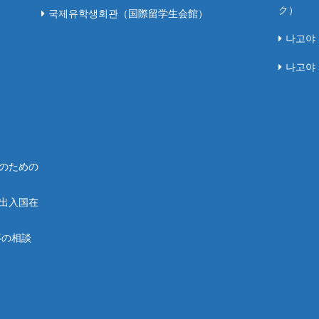
ク）
국제유학생회관（国際留学生会館）
나고야
나고야 
人のための
屋出入国在
等の相談