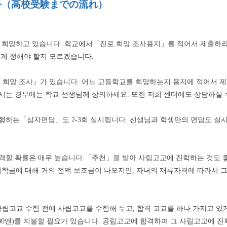
절차（高校受験までの流れ）
 희망하고 있습니다
.
학교에서
「
진로 희망 조사용지
」
를 적어서 제출하
떻게 정해야 할지 모르겠습니다
.
 희망 조사
」
가 있습니다
.
어느 고등학교를 희망하는지 용지에 적어서 
시는 경우에는 학교 선생님께 상의하세요
.
또한 저희 센터에도 상담하실 
 행하는
「
삼자면담
」
도
2-3
회 실시됩니다
.
선생님과 학생만의 면담도 실
격할 확률은 매우 높습니다
.
「
추천
」
을 받아 사립고교에 진학하는 것도 
학금에 대해 거의 전액 보조금이 나오지만
,
자녀의 재류자격에 따라서 그
공립고교 수험 전에 사립고교를 수험해 두고
,
합격 고교를 하나 가지고 있
00
엔
)
를 지불할 필요가 있습니다
.
공립고교에 합격하여 그 사립고교에 진