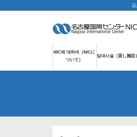
日
NIC에 대하여（NICに
임대시설（貸し施設
ついて）