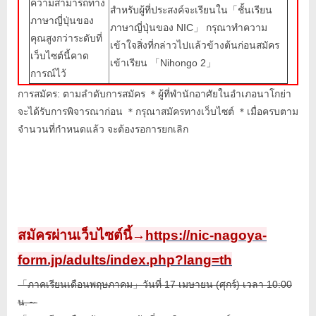
ความสามารถทาง
สำหรับผู้ที่ประสงค์จะเรียนใน「ชั้นเรียน
ภาษาญี่ปุ่นของ
ภาษาญี่ปุ่นของ NIC」 กรุณาทำความ
คุณสูงกว่าระดับที่
เข้าใจสิ่งที่กล่าวไปแล้วข้างต้นก่อนสมัคร
เว็บไซต์นี้คาด
เข้าเรียน 「Nihongo 2」
การณ์ไว้
การสมัคร: ตามลำดับการสมัคร ＊ผู้ที่พำนักอาศัยในอำเภอนาโกย่า
จะได้รับการพิจารณาก่อน ＊กรุณาสมัครทางเว็บไซต์ ＊เมื่อครบตาม
จำนวนที่กำหนดแล้ว จะต้องรอการยกเลิก
สมัครผ่านเว็บไซต์นี้→
https://nic-nagoya-
form.jp/adults/index.php?lang=th
「ภาคเรียนเดือนพฤษภาคม」วันที่ 17 เมษายน (ศุกร์) เวลา 10:00
น.～