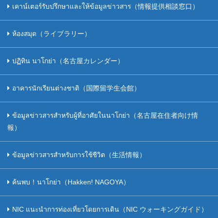
เคาน์เตอร์รับปรึกษาและให้ข้อมูลข่าวสาร（情報提供相談窓口）
ห้องสมุด（ライブラリー）
ปฏิทิน นาโกย่า（名古屋カレンダー）
อาคารนักเรียนต่างชาติ（国際留学生会館）
ข้อมูลข่าวสารสำหรับผู้ที่อาศัยในนาโกย่า（名古屋在住者向け情
報）
ข้อมูลข่าวสารสำหรับการใช้ชีวิต（生活情報）
ค้นพบ！นาโกย่า（Hakken! NAGOYA）
NIC แนะนำการท่องเที่ยวโดยการเดิน（NIC ウォーキングガイド）