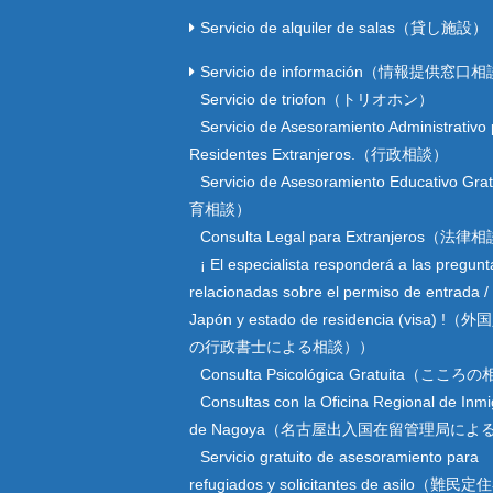
Servicio de alquiler de salas（貸し施設）
Servicio de información（情報提供窓口
Servicio de triofon（トリオホン）
Servicio de Asesoramiento Administrativo
Residentes Extranjeros.（行政相談）
Servicio de Asesoramiento Educativo Gr
育相談）
Consulta Legal para Extranjeros（法律
¡ El especialista responderá a las pregunt
relacionadas sobre el permiso de entrada / 
Japón y estado de residencia (visa) 
の行政書士による相談））
Consulta Psicológica Gratuita（こころ
Consultas con la Oficina Regional de Inmi
de Nagoya（名古屋出入国在留管理局によ
Servicio gratuito de asesoramiento para
refugiados y solicitantes de asilo（