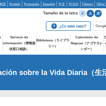
本語
English
Português
Español
中文
한국어
Filipino
Tiếng 
Tamaño de la letra
r
Servicio de
Calendario de
C
Biblioteca（ライブラ
información（情報提
Nagoya（ナゴヤカレ
リー）
供窓口相談）
ンダー）
ación sobre la Vida Diari