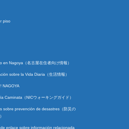
r piso
endo en Nagoya（名古屋在住者向け情報）
ación sobre la Vida Diaria（生活情報）
n! NAGOYA
Guía Caminata（NICウォーキングガイド）
s sobre prevención de desastres（防災の
）
de enlace sobre información relacionada