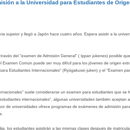
isión a la Universidad para Estudiantes de O
ia supeior y llegó a Japón hace cuatro años. Espera asistir a la unive
ad a través del "examen de Admisión General" ( Ippan jukenes) posible 
l Examen Común puede ser muy difícil para los jóvenes de origen extra
ra Estudiantes Internacionales" (Ryūgakusei juken) y el "Examen par
rnacionales" suele considerarse un examen para estudiantes que se h
"estudiantes internacionales", algunas universidades también aceptan
r de universidades ofrece programas de exámenes de admisión para 
s.
a, los estudiantes asistirán a las mismas clases después de matricula