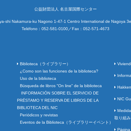
公益財団法人 名古屋国際センター
a-shi Nakamura-ku Nagono 1-47-1 Centro International de Nagoya 3e
Teléfono：
052-581-0100
／Fax：
052-571-4673
）
Biblioteca（ライブラリー）
Vivi
¿Como son las funciones de la biblioteca?
Inform
Uso de la biblioteca
Búsqueda de libros "On line" de la biblioteca
Hakke
INFORMACIÓN SOBRE EL SERVICIO DE
NIC 
PRÉSTAMO Y RESERVA DE LIBROS DE LA
BIBLIOTECA DEL NIC
Medida
Periódicos y revistas
取り組み
Eventos de la Biblioteca（ライブラリーイベント）
Página 