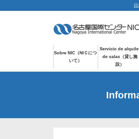
日
Servicio de alquile
Sobre NIC（NIＣにつ
de salas（貸し施
いて）
設）
Inform