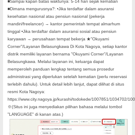
■Sampai kapan batas waktunya: 5-14 hari sejak kematian
■Dimana mengurusnya?: •Jika terdaftar dalam asuransi
kesehatan nasional atau pensiun nasional (pekerja
mandiri/freelancer) → kantor pemerintah tempat almarhum
tinggal •Jika terdaftar dalam asuransi sosial atau pensiun
karyawan → perusahaan tempat bekerja ★"Okuyami
Corner"/Layanan Belasungkawa Di Kota Nagoya, setiap kantor
distrik memiliki layanan bernama "Okuyami Corner"/Layanan
Belasungkawa. Melalui layanan ini, keluarga dapat
memperoleh panduan lengkap tentang semua prosedur
administrasi yang diperlukan setelah kematian (perlu reservasi
terlebih dahulu). Untuk detail lebih lanjut, dapat dilihat di situs
resmi Kota Nagoya:
https://www.city.nagoya.jp/kurashi/todokede/1007851/1034702/10
※(Situs ini juga menyediakan pilihan bahasa melalui tombol
"LANGUAGE" di kanan atas.)