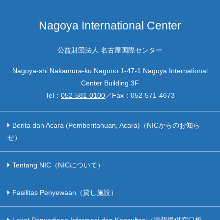
Nagoya International Center
公益財団法人 名古屋国際センター
Nagoya-shi Nakamura-ku Nagono 1-47-1 Nagoya International
Center Building 3F
Tel：
052-581-0100
／Fax：
052-571-4673
Berita dan Acara (Pemberitahuan, Acara)（NICからのお知ら
せ）
Tentang NIC（NICについて）
Fasilitas Penyewaan（貸し施設）