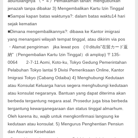
abu/tulangnya 《＊４》Pemakaman tanah: menguburkan
jenazah tanpa dibakar 3) Mengembalikan Kartu Izin Tinggal
■Sampai kapan batas waktunya?: dalam batas waktu14 hari
sejak kematian
■Dimana mengembalikannya?: dibawa ke Kantor imigrasi
yang menangani wilayah tempat tinggal, atau dikirim via pos
・Alamat pengiriman jika lewat pos (※ditulis"在留カード返
納"（Pengembalian Kartu Izin Tinggal）di amplop) 〒135-
0064 2-7-11 Aomi, Koto-ku, Tokyo Gedung Pemerintahan
Pelabuhan Tokyo lantai 9 Divisi Pemeriksaan Online, Kantor
Imigrasi Tokyo (Cabang Odaiba) 4) Menghubungi Kedutaan
atau Konsulat Keluarga harus segera menghubungi kedutaan
atau konsulat negaranya. Bantuan yang dapat diterima akan
berbeda tergantung negara asal. Prosedur juga bisa berbeda
tergantung kewarganegaraan dan status tinggal almarhum.
Oleh karena itu, wajib untuk mengkonfirmasi langsung ke
kedutaan atau konsulat. 5) Mengurus Penghentian Pensiun
dan Asuransi Kesehatan