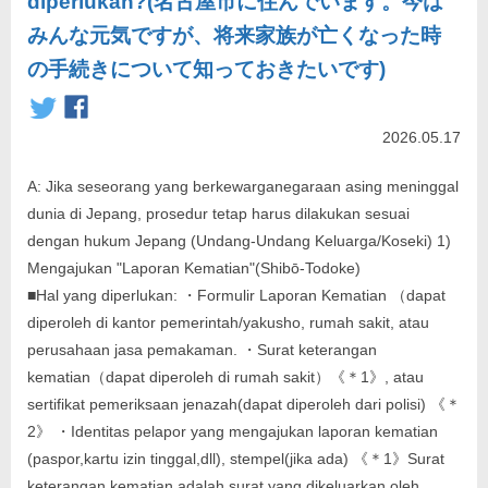
diperlukan?(名古屋市に住んでいます。今は
みんな元気ですが、将来家族が亡くなった時
の手続きについて知っておきたいです)
2026.05.17
A: Jika seseorang yang berkewarganegaraan asing meninggal
dunia di Jepang, prosedur tetap harus dilakukan sesuai
dengan hukum Jepang (Undang-Undang Keluarga/Koseki) 1)
Mengajukan "Laporan Kematian"(Shibō-Todoke)
■Hal yang diperlukan: ・Formulir Laporan Kematian （dapat
diperoleh di kantor pemerintah/yakusho, rumah sakit, atau
perusahaan jasa pemakaman. ・Surat keterangan
kematian（dapat diperoleh di rumah sakit）《＊1》, atau
sertifikat pemeriksaan jenazah(dapat diperoleh dari polisi) 《＊
2》 ・Identitas pelapor yang mengajukan laporan kematian
(paspor,kartu izin tinggal,dll), stempel(jika ada) 《＊1》Surat
keterangan kematian adalah surat yang dikeluarkan oleh