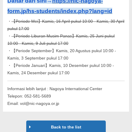
Daftar dari sini→
https://nic-nagoya-
form.jp/hs-students/index.php?lang=id
・
【Periode Mei】Kamis, 16 April pukul 10:00 - Kamis, 30 April
pukul 17:00
・
【Periode Liburan Musim Panas】Kamis, 25 Juni pukul
10:00 - Kamis, 9 Juli pukul 17:00
・【Periode September】Kamis, 20 Agustus pukul 10:00 -
Kamis, 3 September pukul 17:00
・【Periode Januari】Kamis, 10 Desember pukul 10:00 -
Kamis, 24 Desember pukul 17:00
Informasi lebih lanjut : Nagoya International Center
Telepon: 052-581-5689
Email: vol@nic-nagoya.or.jp
Back to the list