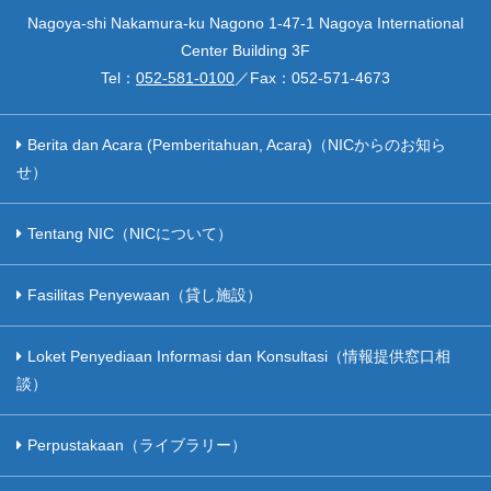
Nagoya-shi Nakamura-ku Nagono 1-47-1 Nagoya International
Center Building 3F
Tel：
052-581-0100
／Fax：
052-571-4673
Berita dan Acara (Pemberitahuan, Acara)（NICからのお知ら
せ）
Tentang NIC（NICについて）
Fasilitas Penyewaan（貸し施設）
Loket Penyediaan Informasi dan Konsultasi（情報提供窓口相
談）
Perpustakaan（ライブラリー）