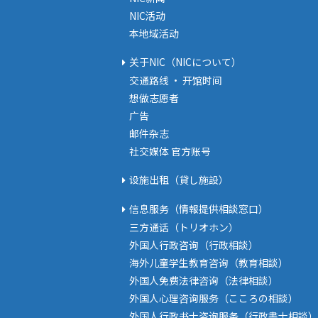
NIC活动
本地域活动
关于NIC（NICについて）
交通路线 · 开馆时间
想做志愿者
广告
邮件杂志
社交媒体 官方账号
设施出租（貸し施設）
信息服务（情報提供相談窓口）
三方通话（トリオホン）
外国人行政咨询（行政相談）
海外儿童学生教育咨询（教育相談）
外国人免费法律咨询（法律相談）
外国人心理咨询服务（こころの相談）
外国人行政书士咨询服务（行政書士相談）