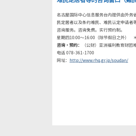
名古屋国际中心信息服务台内提供由外务
民定居者以及条约难民、难民认定申请者
咨询服务。咨询免费。实行预约制。
星期四10:00～16:00（除节假日之外）
咨询・预约：
（公财）亚洲福利教育财团难
电话 078-361-1700
网址：
http://www.rhq.gr.jp/soudan/