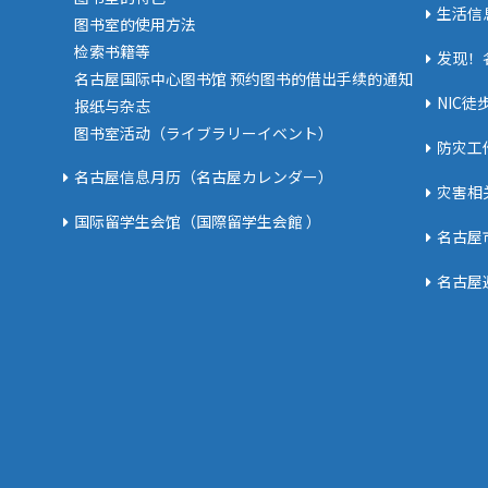
生活信
图书室的使用方法
检索书籍等
发现！名
名古屋国际中心图书馆 预约图书的借出手续的通知
NIC
报纸与杂志
图书室活动（ライブラリーイベント）
防灾工
名古屋信息月历（名古屋カレンダー）
灾害相
国际留学生会馆（国際留学生会館 ）
名古屋
名古屋