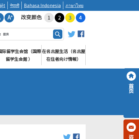
iệt
नेपाली
Bahasa Indonesia
ภาษาไทย
改变颜色
国际留学生会馆（国際
在名古屋生活（名古屋
留学生会館 ）
在住者向け情報）