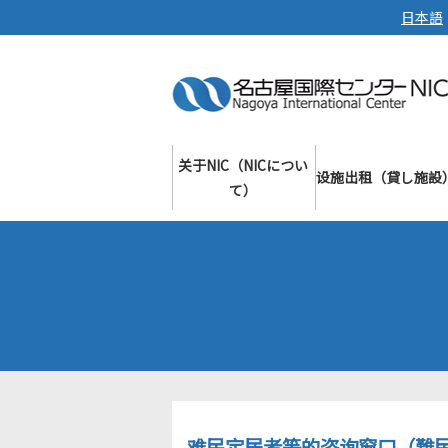
日本語
关于NIC（NICについ
设施出租（貸し施設
て）
难民定居者等的咨询窗口（難