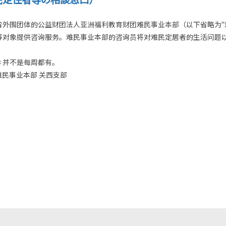
省外围团体的公益财团法人亚洲福利教育财团难民事业本部（以下省略为"
等对象提供咨询服务。难民事业本部的咨询员将对难民定居者的生活问题
 ＊并不是每周都有。
民事业本部 关西支部