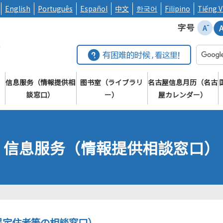
English
Português
Español
中文
한국어
Filipino
Tiếng V
字号
信息服务（情報提供相
图书室（ライブラリ
名古屋信息月历（名古
）
談窓口）
ー）
屋カレンダー）
信息服务（情報提供相談窓口）
民定住者等の相談窓口）