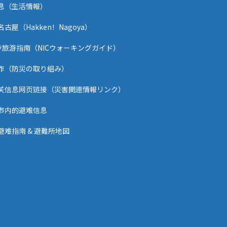
息（生活情報）
古屋（Hakken！Nagoya）
徒步旅游指南（NICウォーキングガイド）
作（防災の取り組み）
关信息网页链接（災害関連情報リンク）
市内的避难信息
避难指南 & 避難所地図