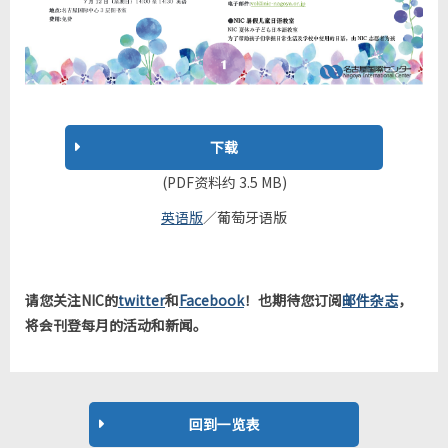
下载
(PDF资料约 3.5 MB)
英语版
／
葡萄牙语版
请您关注NIC的
twitter
和
Facebook
！也期待您订阅
邮件杂志
，
将会刊登每月的活动和新闻。
回到一览表