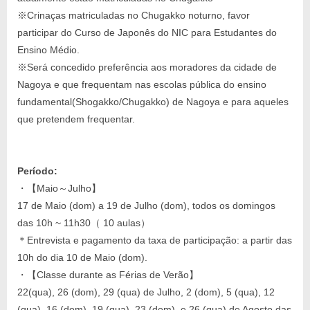
※Crinaças matriculadas no Chugakko noturno, favor
participar do Curso de Japonês do NIC para Estudantes do
Ensino Médio.
※Será concedido preferência aos moradores da cidade de
Nagoya e que frequentam nas escolas pública do ensino
fundamental(Shogakko/Chugakko) de Nagoya e para aqueles
que pretendem frequentar.
Período:
・【Maio～Julho】
17 de Maio (dom) a 19 de Julho (dom), todos os domingos
das 10h ~ 11h30（ 10 aulas）
＊Entrevista e pagamento da taxa de participação: a partir das
10h do dia 10 de Maio (dom).
・【Classe durante as Férias de Verão】
22(qua), 26 (dom), 29 (qua) de Julho, 2 (dom), 5 (qua), 12
(qua), 16 (dom), 19 (qua), 23 (dom), e 26 (qua) de Agosto das