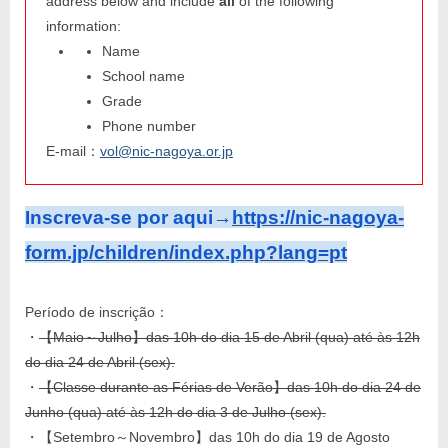
address below and include
all
of
the following
information:
Name
School name
Grade
Phone number
E-mail
：
vol@nic-nagoya.or.jp
Inscreva-se por aqui→
https://nic-nagoya-
form.jp/children/index.php?lang=pt
Período de inscrição：
・
【Maio～Julho】das 10h do dia 15 de Abril (qua) até às 12h
do dia 24 de Abril (sex).
・
【Classe durante as Férias de Verão】das 10h do dia 24 de
Junho (qua) até às 12h do dia 3 de Julho (sex).
・【Setembro～Novembro】das 10h do dia 19 de Agosto