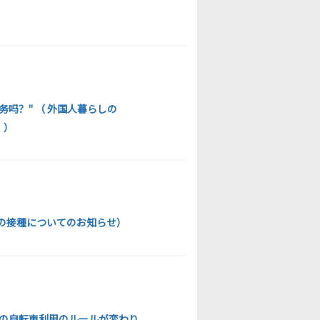
吗？" （ 外国人暮らしの
」）
の接種についてのお知らせ）
県の自転車利用のルールが変わり