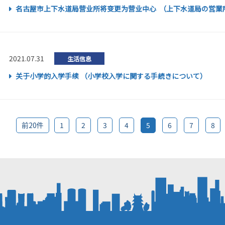
名古屋市上下水道局营业所将变更为营业中心 （上下水道局の営業
2021.07.31
生活信息
关于小学的入学手续 （小学校入学に関する手続きについて）
前20件
1
2
3
4
5
6
7
8