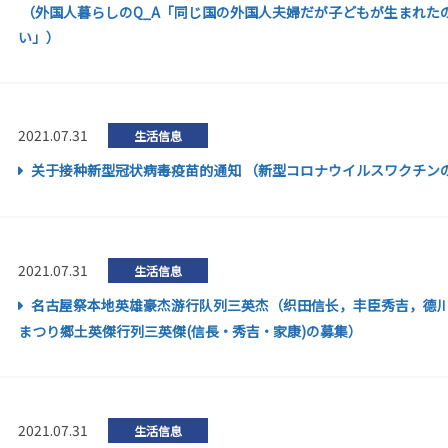
（外国人暮らしのQ_A「同じ国の外国人夫婦だが子どもが生まれた
い」）
2021.07.31
生活信息
关于接种新型冠状病毒疫苗的通知 （新型コロナウイルスワクチン
2021.07.31
生活信息
名古屋祭本地英雄豪杰游行队列三英杰（织田信长，丰臣秀吉，德川
まつり郷土英傑行列三英傑(信長・秀吉・家康)の募集）
2021.07.31
生活信息