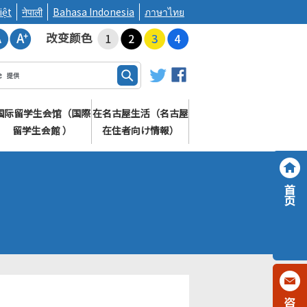
iệt
नेपाली
Bahasa Indonesia
ภาษาไทย
改变颜色
国际留学生会馆（国際
在名古屋生活（名古屋
留学生会館 ）
在住者向け情報）