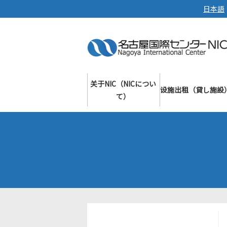
日本語
关于NIC（NICについ
设施出租（貸し施設
て）