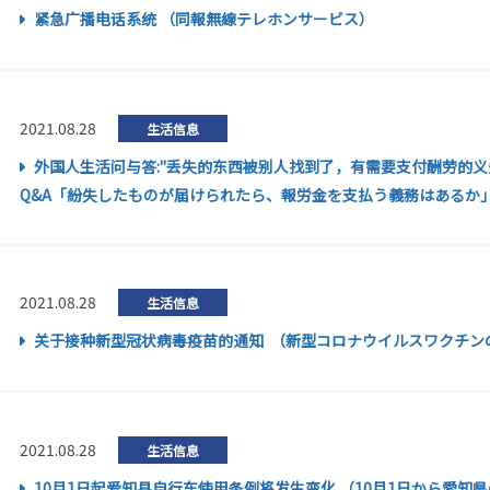
紧急广播电话系统 （同報無線テレホンサービス）
2021.08.28
生活信息
外国人生活问与答:"丢失的东西被别人找到了，有需要支付酬劳的义务
Q&A「紛失したものが届けられたら、報労金を支払う義務はあるか
2021.08.28
生活信息
关于接种新型冠状病毒疫苗的通知 （新型コロナウイルスワクチン
2021.08.28
生活信息
10月1日起爱知县自行车使用条例将发生变化 （10月1日から愛知