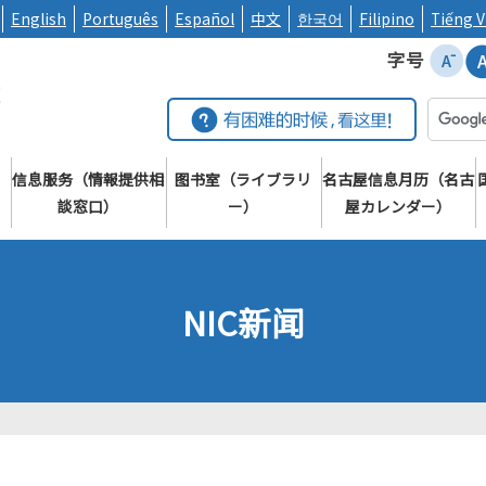
English
Português
Español
中文
한국어
Filipino
Tiếng V
字号
信息服务（情報提供相
图书室（ライブラリ
名古屋信息月历（名古
）
談窓口）
ー）
屋カレンダー）
NIC新闻