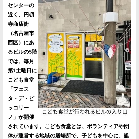
センターの
近く、円頓
寺商店街
（名古屋市
西区）にあ
るビルの
5
階
では、毎月
第
1
土曜日に
こども食堂
「フェス
タ・デ・ピ
ッコリー
ノ」が開催
されています。こども食堂とは、ボランティアや団
体が運営する地域の居場所で、子どもを中心に、誰