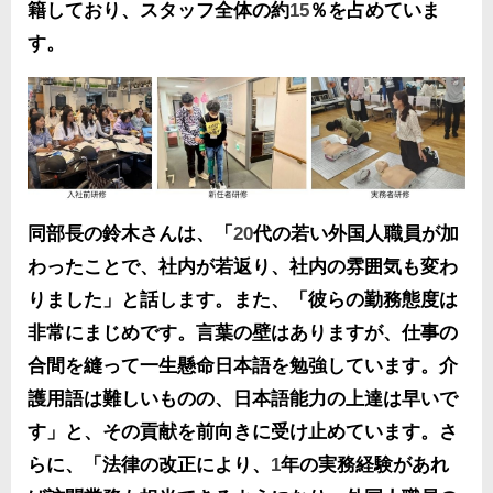
籍しており、スタッフ全体の約
15
％を占めていま
す。
同部長の鈴木さんは、「
20
代の若い外国人職員が加
わったことで、社内が若返り、社内の雰囲気も変わ
りました」と話します。また、「彼らの勤務態度は
非常にまじめです。言葉の壁はありますが、仕事の
合間を縫って一生懸命日本語を勉強しています。介
護用語は難しいものの、日本語能力の上達は早いで
す」と、その貢献を前向きに受け止めています。さ
らに、「法律の改正により、
1
年の実務経験があれ