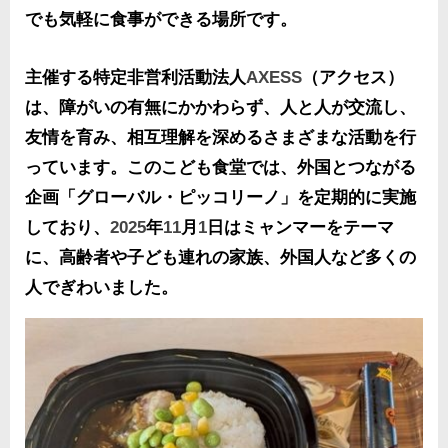
でも気軽に食事ができる場所です。
主催する特定非営利活動法人
AXESS
（アクセス）
は、障がいの有無にかかわらず、人と人が交流し、
友情を育み、相互理解を深めるさまざまな活動を行
っています。このこども食堂では、外国とつながる
企画「グローバル・ピッコリーノ」を定期的に実施
しており、
2025
年
11
月
1
日はミャンマーをテーマ
に、高齢者や子ども連れの家族、外国人など多くの
人でぎわいました。