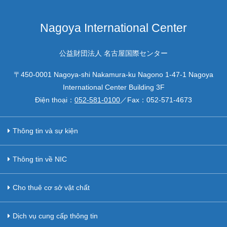
Nagoya International Center
公益財団法人 名古屋国際センター
〒450-0001 Nagoya-shi Nakamura-ku Nagono 1-47-1 Nagoya
International Center Building 3F
Điện thoại：
052-581-0100
／Fax：
052-571-4673
Thông tin và sự kiện
Thông tin về NIC
Cho thuê cơ sở vật chất
Dịch vụ cung cấp thông tin