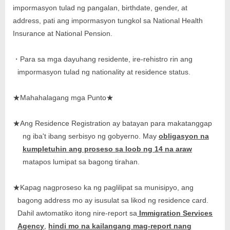
impormasyon tulad ng pangalan, birthdate, gender, at
address, pati ang impormasyon tungkol sa National Health
Insurance at National Pension.
Para sa mga dayuhang residente, ire-rehistro rin ang
・
impormasyon tulad ng nationality at residence status.
Mahahalagang mga Punto
★
★
Ang Residence Registration ay batayan para makatanggap
★
ng iba't ibang serbisyo ng gobyerno. May
obligasyon na
kumpletuhin ang proseso sa loob ng 14 na araw
matapos lumipat sa bagong tirahan.
Kapag nagproseso ka ng paglilipat sa munisipyo, ang
★
bagong address mo ay isusulat sa likod ng residence card.
Dahil awtomatiko itong nire-report sa
Immigration Services
Agency
,
hindi mo na kailangang mag-report nang