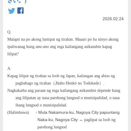
さい。）
2026.02.24
Q.
Malapit na po akong lumipat ng tirahan. Maaari po ba ninyo akong
ipaliwanag kung anu-ano ang mga kailangang asikasuhin kapag
lilipat?
A.
Kapag lilipat ng tirahan sa loob ng Japan, kailangan ang abiso ng
J
.
pagbabago ng tirahan
（
ū
sho Henk
ō
no Todokede
）
Nagkakaiba ang paraan ng mga kailangang asikasuhin depende kung
ang lilipatan ay nasa parehong lungsod o munisipalidad, o nasa
ibang lungsod o munisipalidad.
Mula Nakamura-ku, Nagoya City papuntang
(Halimbawa)
・
Naka-ku, Nagoya City
→
paglipat sa loob ng
parehong lungsod