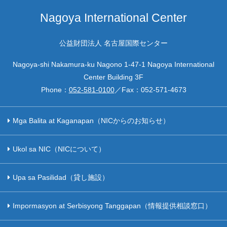
Nagoya International Center
公益財団法人 名古屋国際センター
Nagoya-shi Nakamura-ku Nagono 1-47-1 Nagoya International
Center Building 3F
Phone：
052-581-0100
／Fax：
052-571-4673
Mga Balita at Kaganapan（NICからのお知らせ）
Ukol sa NIC（NICについて）
Upa sa Pasilidad（貸し施設）
Impormasyon at Serbisyong Tanggapan（情報提供相談窓口）