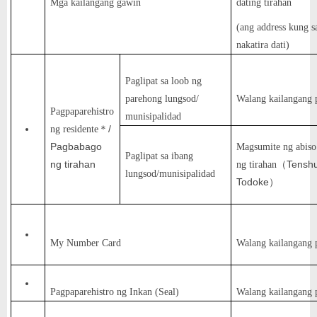
Mga kailangang gawin
dating tirahan
(ang address kung s
nakatira dati)
Paglipat sa loob ng
parehong lungsod/
Walang kailangang
Pagpaparehistro
munisipalidad
/
ng residente
＊
Pagbabago
Magsumite ng abiso 
Paglipat sa ibang
ng tirahan
Tenshu
ng tirahan
（
lungsod/munisipalidad
Todoke
）
My Number Card
Walang kailangang
Pagpaparehistro ng Inkan (Seal)
Walang kailangang