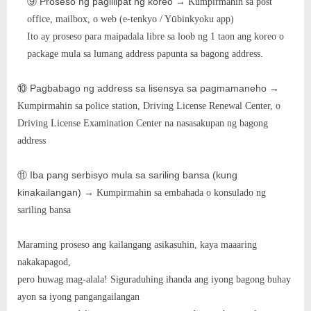
Proseso ng paglilipat ng koreo
→
⑨
Kumpirmahin sa post
ū
office, mailbox, o web (e-tenkyo / Y
binkyoku app)
Ito ay proseso para maipadala libre sa loob ng 1 taon ang koreo o
package mula sa lumang address papunta sa bagong address.
Pagbabago ng address sa lisensya sa pagmamaneho
→
⑩
Kumpirmahin sa police station, Driving License Renewal Center, o
Driving License Examination Center na nasasakupan ng bagong
address
Iba pang serbisyo mula sa sariling bansa (kung
⑪
kinakailangan)
→
Kumpirmahin sa embahada o konsulado ng
sariling bansa
Maraming proseso ang kailangang asikasuhin, kaya maaaring
nakakapagod,
pero huwag mag-alala! Siguraduhing ihanda ang iyong bagong buhay
ayon sa iyong pangangailangan