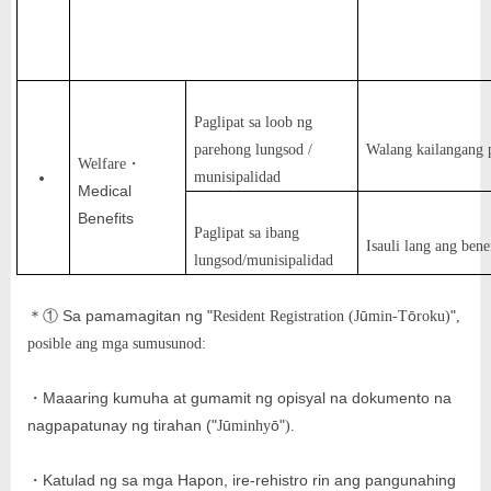
Paglipat sa loob ng
parehong lungsod /
Walang kailangang
Welfare
・
munisipalidad
Medical
Benefits
Paglipat sa ibang
Isauli lang ang bene
lungsod/munisipalidad
Sa pamamagitan ng
"
ū
ō
"
＊①
Resident Registration (J
min-T
roku)
,
posible ang mga sumusunod:
Maaaring kumuha at gumamit ng opisyal na dokumento na
・
nagpapatunay ng tirahan (
"
ū
ō"
J
minhy
).
Katulad ng sa mga Hapon, ire-rehistro rin ang pangunahing
・