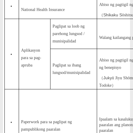
Abiso ng pagtigil 
National Health Insurance
Shikaku S
（
ō
shit
Paglipat sa loob ng
parehong lungsod /
Walang kailangang
munisipalidad
Aplikasyon
para sa pag-
Abiso ng pagtigil n
apruba
Paglipat sa ibang
ng benepisyo
lungsod/munisipalidad
Juky
（
ū
Jiyu Sh
ō
m
Todoke
）
Ipaalam sa kasaluk
Paperwork para sa paglipat ng
paaralan ang planon
pampublikong paaralan
paaralan