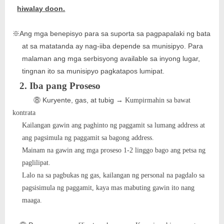
hiwalay doon.
Ang mga benepisyo para sa suporta sa pagpapalaki ng bata
※
at sa matatanda ay nag-iiba depende sa munisipyo. Para
malaman ang mga serbisyong available sa inyong lugar,
tingnan ito sa munisipyo pagkatapos lumipat.
2. Iba pang Proseso
Kuryente, gas, at tubig
→
⑧
Kumpirmahin sa bawat
kontrata
Kailangan gawin ang paghinto ng paggamit sa lumang address at
ang pagsimula ng paggamit sa bagong address.
-
Mainam na gawin ang mga proseso 1
2 linggo bago ang petsa ng
paglilipat.
Lalo na sa pagbukas ng gas, kailangan ng personal na pagdalo sa
pagsisimula ng paggamit, kaya mas mabuting gawin ito nang
maaga.