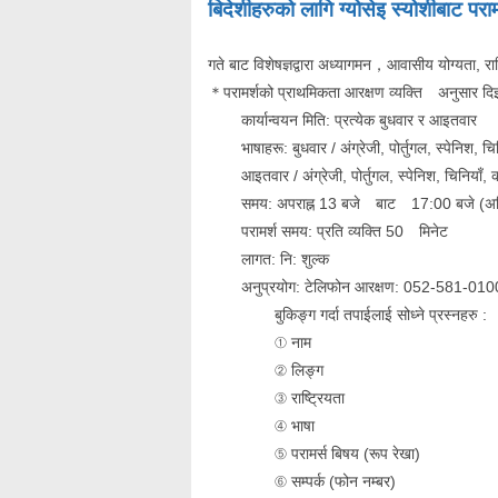
बिदेशीहरुको लागि ग्योसेइ 
गते बाट विशेषज्ञद्वारा अध्यागमन，आवासीय योग्यता, राष
＊परामर्शको प्राथमिकता आरक्षण व्यक्ति अनुसार दिइन्छ।
कार्यान्वयन मिति: प्रत्येक बुधवार र आइतवार
भाषाहरू: बुधवार / अंग्रेजी, पोर्तुगल, स्पेनिश, 
आइतवार / अंग्रेजी, पोर्तुगल, स्पेनिश, चिनिया
समय: अपराह्न 13 बजे बाट 17:00 बजे (अन्त
परामर्श समय: प्रति व्यक्ति 50 मिनेट
लागत: नि: शुल्क
अनुप्रयोग: टेलिफोन आरक्षण: 052-581-010
बुकिङ्ग गर्दा तपाईलाई सोध्ने प्रस्नहरु :
① नाम
② लिङ्ग
③ राष्ट्रियता
④ भाषा
⑤ परामर्स बिषय (रूप रेखा)
⑥ सम्पर्क (फोन नम्बर)