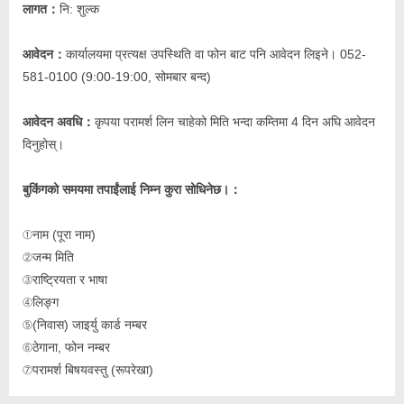
लागत：
नि: शुल्क
आवेदन：
कार्यालयमा प्रत्यक्ष उपस्थिति वा फोन बाट पनि आवेदन लिइने। 052-
581-0100 (9:00-19:00, सोमबार बन्द)
आवेदन अवधि：
कृपया परामर्श लिन चाहेको मिति भन्दा कम्तिमा 4 दिन अघि आवेदन
दिनुहोस्।
बुकिंगको समयमा तपाईंलाई निम्न कुरा सोधिनेछ।：
①नाम (पूरा नाम)
②जन्म मिति
③राष्ट्रियता र भाषा
④लिङ्ग
⑤(निवास) जाइर्यु कार्ड नम्बर
⑥ठेगाना, फोन नम्बर
⑦परामर्श बिषयवस्तु (रूपरेखा)