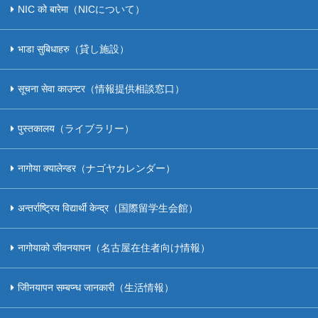
NIC को बारेमा（NICについて）
भाडा सुबिधाहरु（貸し施設）
सूचना सेवा काउन्टर（情報提供相談窓口）
पुस्तकालय（ライブラリー）
नागोया क्यालेन्डर（ナゴヤカレンダー）
अन्तर्राष्ट्रिय विद्यार्थी केन्द्र（国際留学生会館）
नागोयाको जीवनयापन（名古屋在住者向け情報）
जीिनयापन सम्बप्न्ध जानकारी（生活情報）