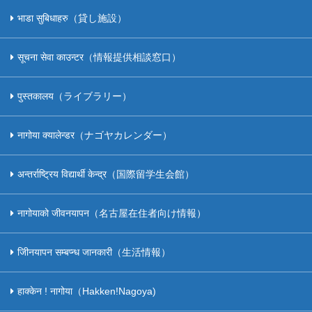
भाडा सुबिधाहरु（貸し施設）
सूचना सेवा काउन्टर（情報提供相談窓口）
पुस्तकालय（ライブラリー）
नागोया क्यालेन्डर（ナゴヤカレンダー）
अन्तर्राष्ट्रिय विद्यार्थी केन्द्र（国際留学生会館）
नागोयाको जीवनयापन（名古屋在住者向け情報）
जीिनयापन सम्बप्न्ध जानकारी（生活情報）
हाक्केन ! नागोया（Hakken!Nagoya)