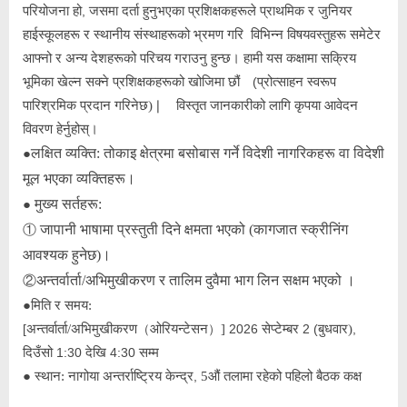
परियोजना हो
,
जसमा दर्ता हुनुभएका प्रशिक्षकहरूले प्राथमिक र जुनियर
हाईस्कूलहरू र स्थानीय संस्थाहरूको भ्रमण गरि
विभिन्न विषयवस्तुहरू
समेटेर
आफ्नो र अन्य देशहरूको परिचय गराउनु हुन्छ। हामी यस कक्षामा सक्रिय
भूमिका खेल्न सक्ने प्रशिक्षकहरूको खोजिमा छौं
(
प्रोत्साहन स्वरूप
पारिश्रमिक प्रदान गरिनेछ)
विस्तृत जानकारीको लागि कृपया आवेदन
❘
विवरण हेर्नुहोस्।
लक्षित व्यक्ति: तोकाइ क्षेत्रमा बसोबास गर्ने विदेशी नागरिकहरू वा विदेशी
●
मूल भएका व्यक्तिहरू।
मुख्य सर्तहरू:
●
जापानी भाषामा प्रस्तुती दिने क्षमता भएको (कागजात स्क्रीनिंग
①
आवश्यक हुनेछ)।
अन्तर्वार्ता/अभिमुखीकरण र तालिम दुवैमा भाग लिन सक्षम भएको ।
②
●
मिति र समय:
[
अन्तर्वार्ता/अभिमुखीकरण
ओरियन्टेसन
]
2026
सेप्टेम्बर
2 (
बुधवार)
,
（
）
दिउँसो
1:30
देखि
4:30
सम्म
●
स्थान: नागोया अन्तर्राष्ट्रिय केन्द्र
,
5औं तलामा रहेको पहिलो बैठक कक्ष